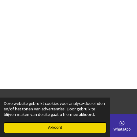
© 2018 - 2026 MIDEAN
Deze website gebruikt cookies voor analyse-doeleinden
en/of het tonen van advertenties. Door gebruik te
blijven maken van de site gaat u hiermee akkoord.
Akkoord
E-mailadres
Telefoonnummer
Kaart
Facebook
WhatsApp