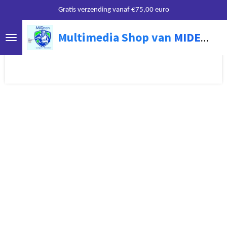
Gratis verzending vanaf €75,00 euro
Ga
direct
Multimedia Shop van
MIDEAN
naar
On
de
hoofdinhoud